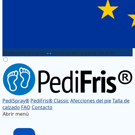
Producido en la UE
- -
Envío gratis a partir de € 40
PediSpray®
PediFris® Classic
Afecciones del pie
Talla de
calzado
FAQ
Contacto
Abrir menú