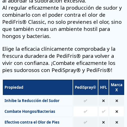
al abordar la sudoración excesiva.
Al regular eficazmente la producción de sudor y
combinarlo con el poder contra el olor de
PediFris® Classic, no solo previenes el olor, sino
que también creas un ambiente hostil para
hongos y bacterias.
Elige la eficacia clínicamente comprobada y la
frescura duradera de PediFris® para volver a
vivir con confianza. ¡Combate eficazmente los
pies sudorosos con PediSpray® y PediFris®!
Marca
Propiedad
PediSpray®
HFL
X
Inhibe la Reducción del Sudor
✅
❌
❌
Combate Hongos/Bacterias
✅
✅
❌
Efectivo contra el Olor de Pies
✅
❌
❌