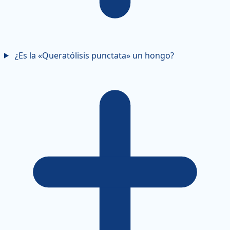
¿Es la «Queratólisis punctata» un hongo?