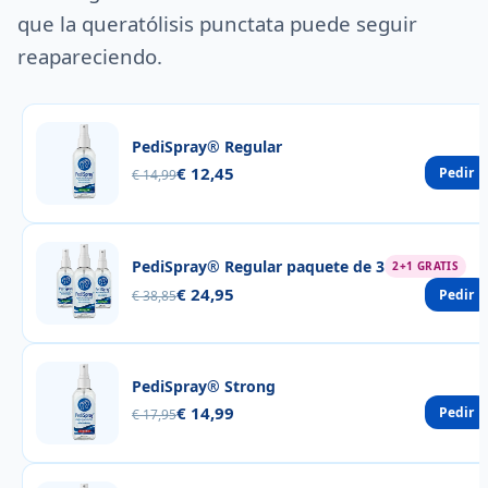
que la queratólisis punctata puede seguir
reapareciendo.
PediSpray® Regular
€ 12,45
Pedir
€ 14,99
PediSpray® Regular paquete de 3
2+1 GRATIS
€ 24,95
Pedir
€ 38,85
PediSpray® Strong
€ 14,99
Pedir
€ 17,95