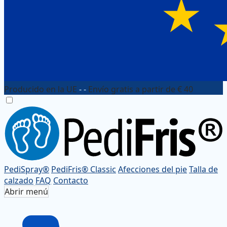
Producido en la UE
- -
Envío gratis a partir de € 40
PediSpray®
PediFris® Classic
Afecciones del pie
Talla de
calzado
FAQ
Contacto
Abrir menú